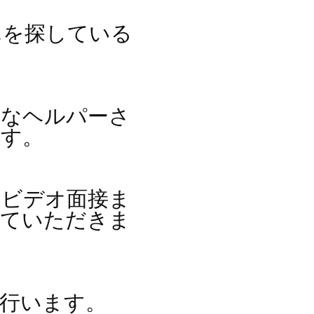
んを探している
。
適なヘルパーさ
ます。
とビデオ面接ま
していただきま
行います。