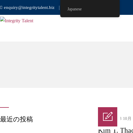
enquiry@integritytalent.biz
＋65 8751 8550
Japanese
最近の投稿
Posted on 13 10月
Kim T. Tha