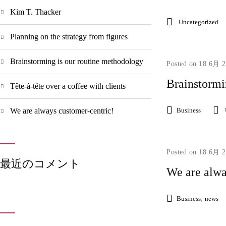
Kim T. Thacker
Uncategorized
Planning on the strategy from figures
Brainstorming is our routine methodology
Posted on 18 6月 
Brainstormi
Tête-à-tête over a coffee with clients
We are always customer-centric!
Business
Posted on 18 6月 
最近のコメント
We are alwa
,
Business
news