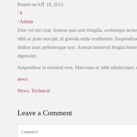
Posted on 6月 18, 2015
/
0
/
Admin
Duis vel orci erat. Aenean quis sem fringilla, scelerisque lec
nibh ac justo suscipit, id gravida nulla vestibulum. Suspendiss
finibus nunc pellentesque non. Aenean hendrerit feugiat fermen
dignissim.
Suspendisse in euismod eros. Maecenas ac nibh ullamcorper, conv
news
News
,
Technical
Leave a Comment