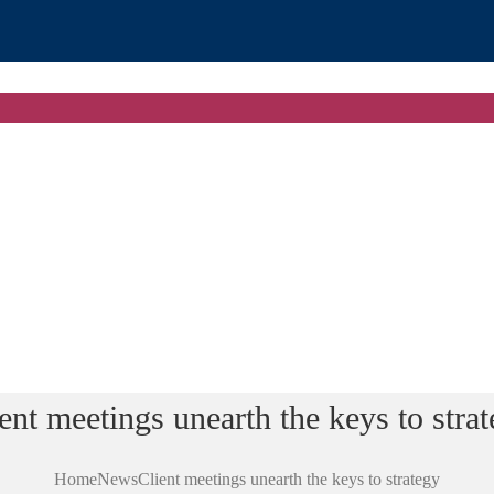
ent meetings unearth the keys to stra
Home
News
Client meetings unearth the keys to strategy