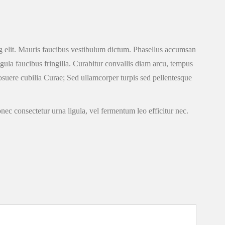
ing elit. Mauris faucibus vestibulum dictum. Phasellus accumsan
igula faucibus fringilla. Curabitur convallis diam arcu, tempus
osuere cubilia Curae; Sed ullamcorper turpis sed pellentesque
nec consectetur urna ligula, vel fermentum leo efficitur nec.