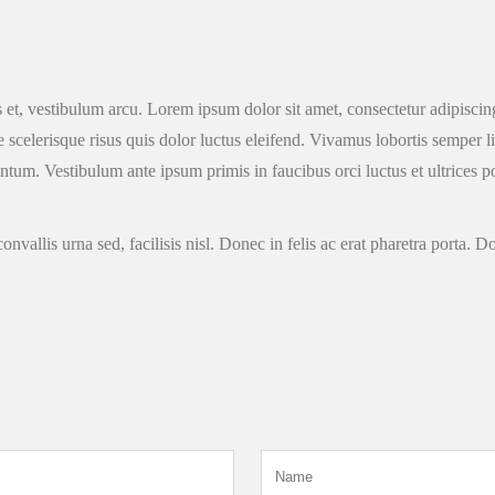
tus et, vestibulum arcu. Lorem ipsum dolor sit amet, consectetur adipisc
e scelerisque risus quis dolor luctus eleifend. Vivamus lobortis semper l
tum. Vestibulum ante ipsum primis in faucibus orci luctus et ultrices p
allis urna sed, facilisis nisl. Donec in felis ac erat pharetra porta. Do